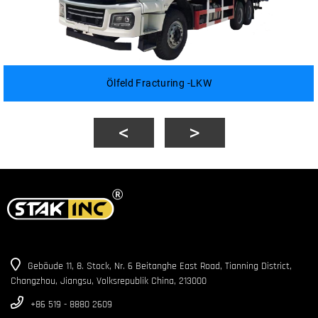
Ölfeld Fracturing -LKW
Gebäude 11, 8. Stock, Nr. 6 Beitanghe East Road, Tianning District,
Changzhou, Jiangsu, Volksrepublik China, 213000
+86 519 - 8880 2609