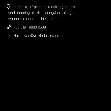
Edificio 11, 8 ° piano, n. 6 Beitanghe East
Road, Tianning District, Changzhou, Jiangsu,
Repubblica popolare cinese, 213000
+86 519 - 8880 2609
Huyun.gao@stakindustry.com