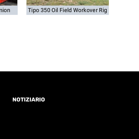
mion
Tipo 350 Oil Field Workover Rig
Tipo 45
NOTIZIARIO