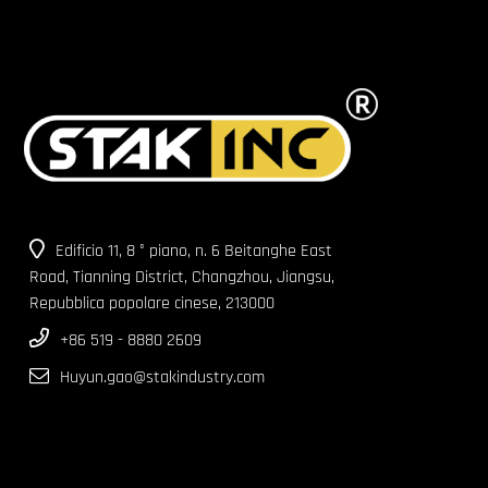
Edificio 11, 8 ° piano, n. 6 Beitanghe East
Road, Tianning District, Changzhou, Jiangsu,
Repubblica popolare cinese, 213000
+86 519 - 8880 2609
Huyun.gao@stakindustry.com