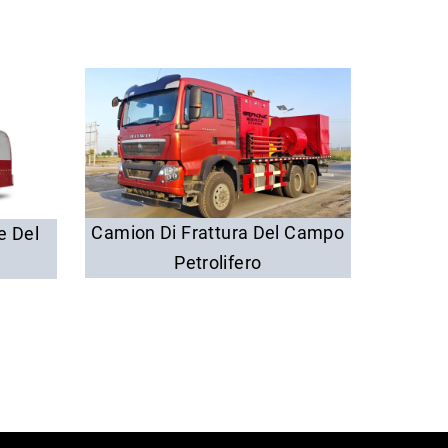
Camion Di Frattura Del Campo
e Del
Veico
Petrolifero
C