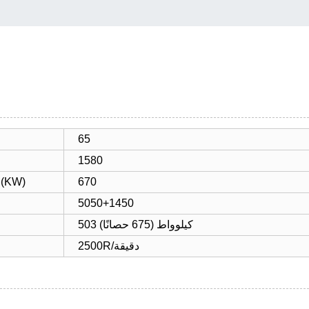
65
1580
670
الحد الأقصى للطاقة الإدخال لمضخة المكبس (
5050+1450
503 كيلوواط (675 حصانًا)
2500R/دقيقة