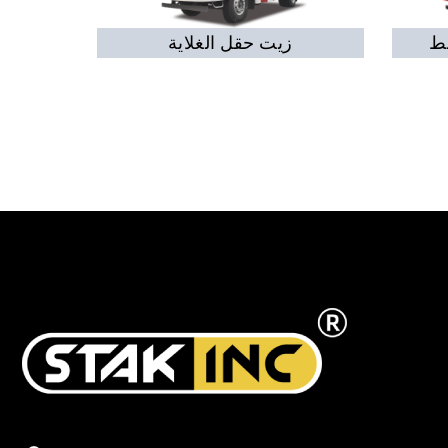
فط
زيت حقل الغلاية