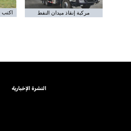
اكتب 350 جهاز عمل حقل الزيت
نفط
مركبة إنقاذ ميدان النفط
النشرة الإخبارية