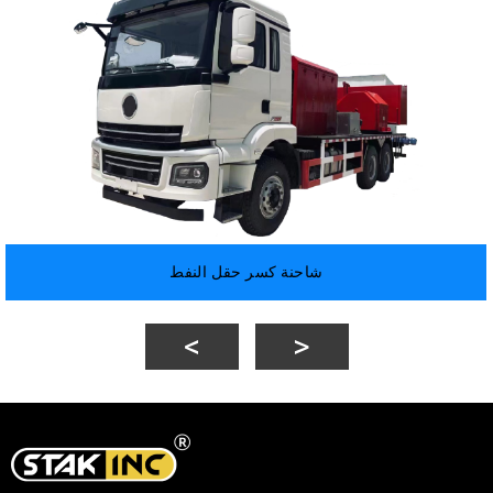
شاحنة كسر حقل النفط