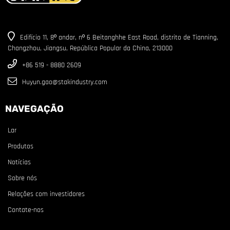
Edifício 11, 8º andar, nº 6 Beitanghhe East Road, distrito de Tianning,
Changzhou, Jiangsu, República Popular da China, 213000
+86 519 - 8880 2609
Huyun.gao@stakindustry.com
NAVEGAÇÃO
Lar
Produtos
Notícias
Sobre nós
Relações com investidores
Contate-nos