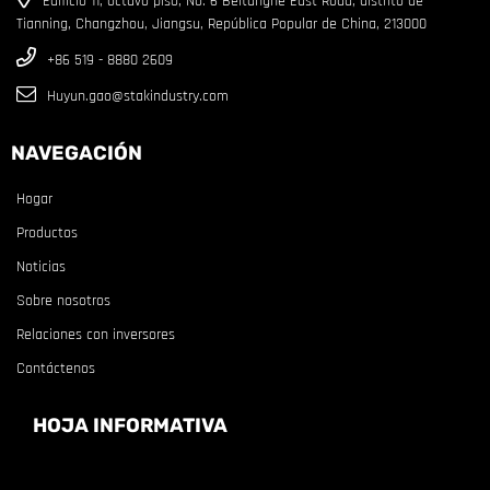
Edificio 11, octavo piso, No. 6 Beitanghe East Road, distrito de
Tianning, Changzhou, Jiangsu, República Popular de China, 213000
+86 519 - 8880 2609
Huyun.gao@stakindustry.com
NAVEGACIÓN
Hogar
Productos
Noticias
Sobre nosotros
Relaciones con inversores
Contáctenos
HOJA INFORMATIVA