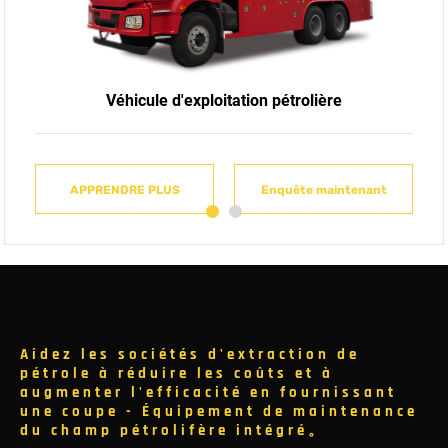
Véhicule d'exploitation pétrolière
APPRENDRE PLUS
APPRENDRE PLUS
APPRENDRE PLUS
APPRENDRE PLUS
Enquête maintenant
Enquête maintenant
Enquête maintenant
Enquête maintenant
Aidez les sociétés d'extraction de
pétrole à réduire les coûts et à
augmenter l'efficacité en fournissant
une coupe - Équipement de maintenance
du champ pétrolifère intégré。