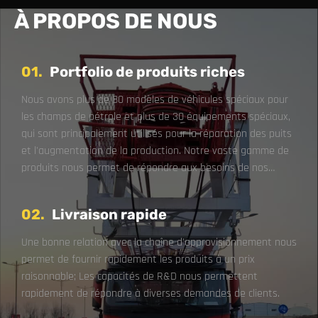
À PROPOS DE NOUS
01.
Portfolio de produits riches
Nous avons plus de 80 modèles de véhicules spéciaux pour
les champs de pétrole et plus de 30 équipements spéciaux,
qui sont principalement utilisés pour la réparation des puits
et l'augmentation de la production. Notre vaste gamme de
produits nous permet de répondre aux besoins de nos
clients pour un - Arrêtez d'acheter.
02.
Livraison rapide
Une bonne relation avec la chaîne d'approvisionnement nous
permet de fournir rapidement les produits à un prix
raisonnable; Les capacités de R&D nous permettent
rapidement de répondre à diverses demandes de clients.