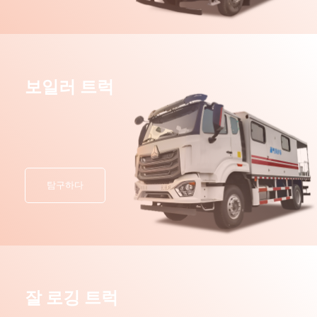
보일러 트럭
탐구하다
잘 로깅 트럭