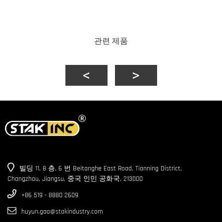
관련 제품
빌딩 11, 8 층, 6 번 Beitanghe East Road, Tianning District,
Changzhou, Jiangsu, 중국 인민 공화국, 213000
+86 519 - 8880 2609
huyun.gao@stakindustry.com