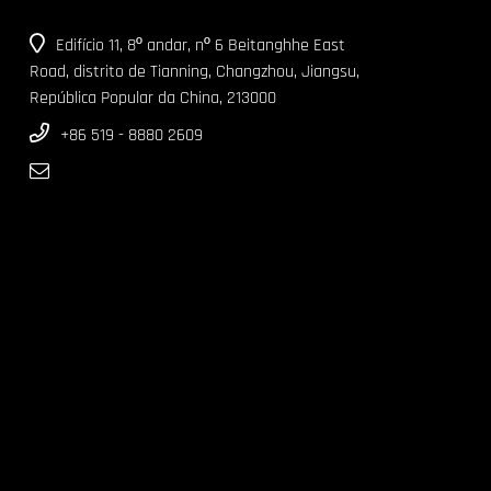
Edifício 11, 8º andar, nº 6 Beitanghhe East
Road, distrito de Tianning, Changzhou, Jiangsu,
República Popular da China, 213000
+86 519 - 8880 2609