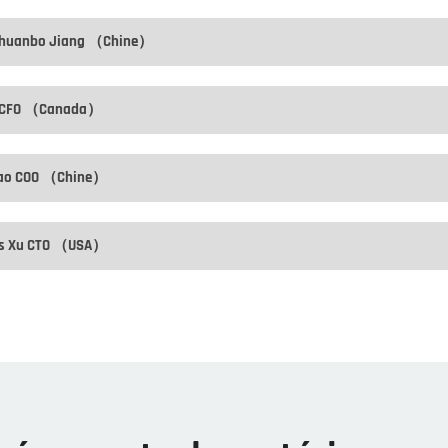
Chuanbo Jiang （Chine）
i CFO （Canada）
ao COO （Chine）
is Xu CTO （USA）