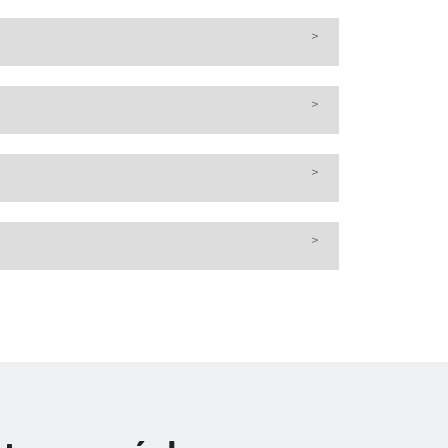
>
>
>
>