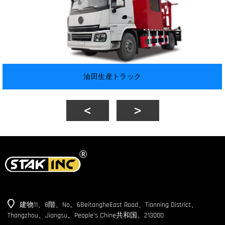
油田生産トラック
建物11、8階、No。6BeitangheEast Road、Tianning District、
Thangzhou、Jiangsu、People's Chine共和国、213000