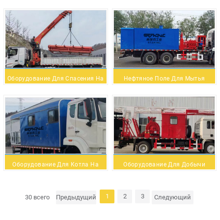
Заводов На Нефтяном Поле
Насоса Жидкого Насоса
Жидкости
Оборудование Для Спасения На
Нефтяное Поле Для Мытья
Нефтяном Поле
Сборки
Оборудование Для Котла На
Оборудование Для Добычи
Масляном Поле
Нефтяного Поля.
1
2
3
30 всего
Предыдущий
Следующий