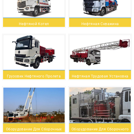
Нефтяной Котел
Нефтяная Скважина
Грузовик Нефтяного Пролета
Нефтяная Трудовая Установка
Оборудование Для Сборочных
Оборудование Для Сборочного