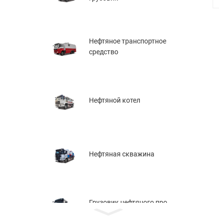
Нефтяное транспортное
средство
Нефтяной котел
Нефтяная скважина
Грузовик нефтяного про
лета